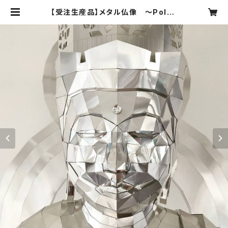
【受注生産品】メタル仏像 ～Polyg
on DAINICHINYORAI ポリゴン
大日如来像～ | FACTORY ART M
USEUM TOYAMA SHOP