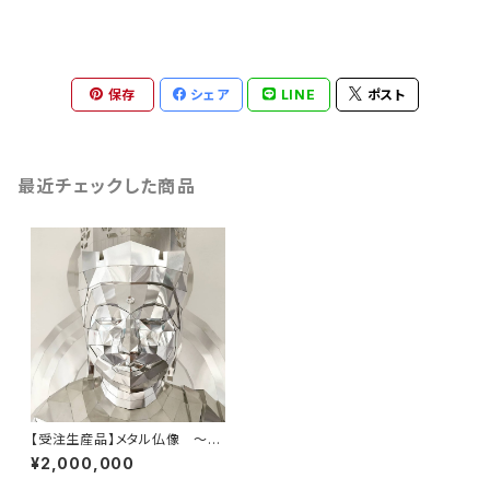
保存
シェア
LINE
ポスト
最近チェックした商品
【受注生産品】メタル仏像 ～P
olygon DAINICHINYORAI
¥2,000,000
ポリゴン大日如来像～