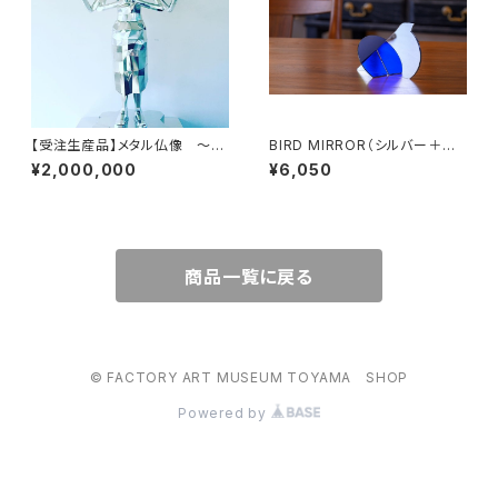
【受注生産品】メタル仏像 ～P
BIRD MIRROR（シルバー＋ブ
olygon ASURA ポリゴン阿
ルー）
¥2,000,000
¥6,050
修羅～
商品一覧に戻る
© FACTORY ART MUSEUM TOYAMA SHOP
Powered by