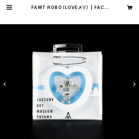
FAMT ROBO（LOVEメリ） | FACT
ORY ART MUSEUM TOYAMA
SHOP